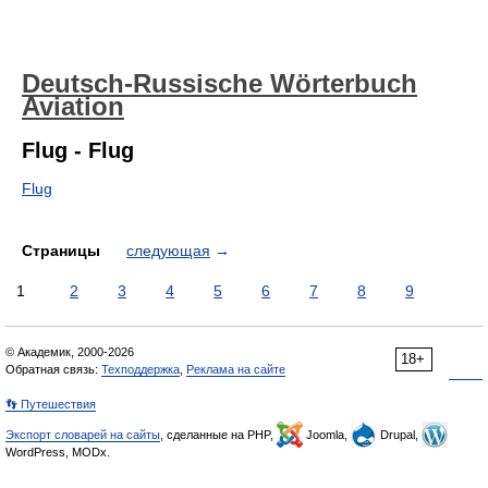
Deutsch-Russische Wörterbuch
Aviation
Flug - Flug
Flug
Страницы
следующая
→
1
2
3
4
5
6
7
8
9
© Академик, 2000-2026
18+
Обратная связь:
Техподдержка
,
Реклама на сайте
👣 Путешествия
Экспорт словарей на сайты
, сделанные на PHP,
Joomla,
Drupal,
WordPress, MODx.